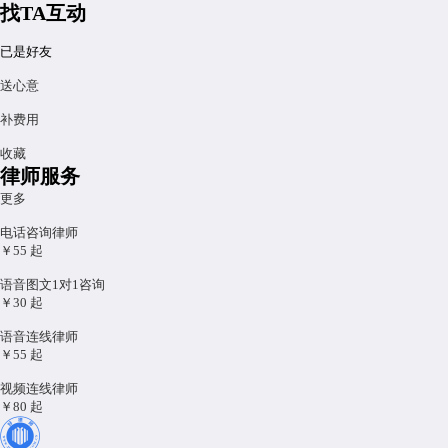
找TA互动
已是好友
送心意
补费用
收藏
律师服务
更多
电话咨询律师
￥55
起
语音图文1对1咨询
￥30
起
语音连线律师
￥55
起
视频连线律师
￥80
起