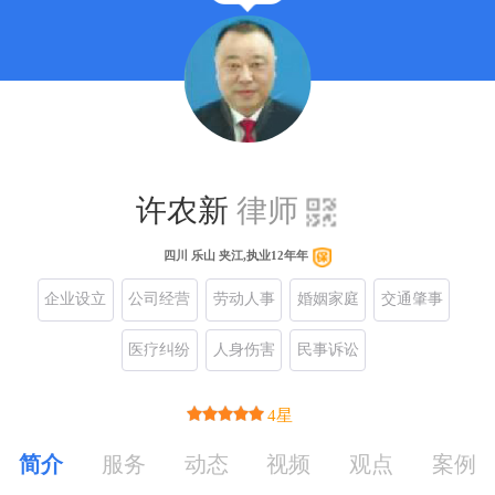
许农新
律师
四川 乐山 夹江,执业12年年
企业设立
公司经营
劳动人事
婚姻家庭
交通肇事
医疗纠纷
人身伤害
民事诉讼
4星
简介
服务
动态
视频
观点
案例
基本信息