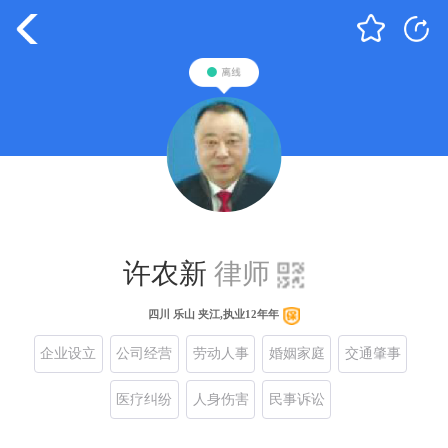
许农新
律师
四川 乐山 夹江,执业12年年
企业设立
公司经营
劳动人事
婚姻家庭
交通肇事
医疗纠纷
人身伤害
民事诉讼